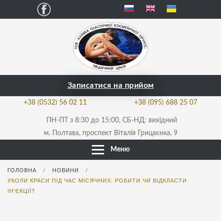
Facebook
Записатися на прийом
+38 (0532) 56 02 11
+38 (095) 688 25 07
ПН-ПТ з 8:30 до 15:00, СБ-НД: вихідний
м. Полтава, проспект Віталія Грицаєнка, 9
Меню
ГОЛОВНА
НОВИНИ
/
/
УКОЛИ КРАСИ ПІД ЧАС МІСЯЧНИХ: РОБИТИ ЧИ ВІДКЛАСТИ
ІН'ЄКЦІЇ?