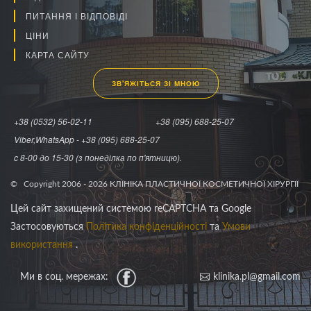
ПИТАННЯ І ВІДПОВІДІ
ЦІНИ
КАРТА САЙТУ
ЗВ'ЯЖІТЬСЯ ЗІ МНОЮ
+38 (0532) 56-02-11
+38 (095) 688-25-07
Viber,WhatsApp - +38 (095) 688-25-07
c 8-00 до 15-30 (з понеділка по п'ятницю).
© Copyright 2006 -
2026
КЛІНІКА ПЛАСТИЧНОЇ КОСМЕТИЧНОЇ ХІРУРГІЇ
Цей сайт захищений системою reCAPTCHA та Google
Застосовуються
Політика конфіденційності
та
Умови
використання
.
Ми в соц. мережах:
Facebook
klinika.pl@gmail.com