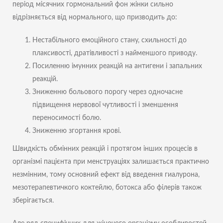
період місячних гормональний фон жінки сильно
відрізняється від нормального, що призводить до:
Нестабільного емоційного стану, схильності до
плаксивості, дратівливості з найменшого приводу.
Посиленню імунних реакцій на антигени і запальних
реакцій.
Зниженню больового порогу через одночасне
підвищення нервової чутливості і зменшення
переносимості болю.
Зниженню згортання крові.
Швидкість обмінних реакцій і протягом інших процесів в
організмі пацієнта при менструаціях залишається практично
незмінним, тому основний ефект від введення гиалурона,
мезотерапевтичкого коктейлю, ботокса або філерів також
зберігається.