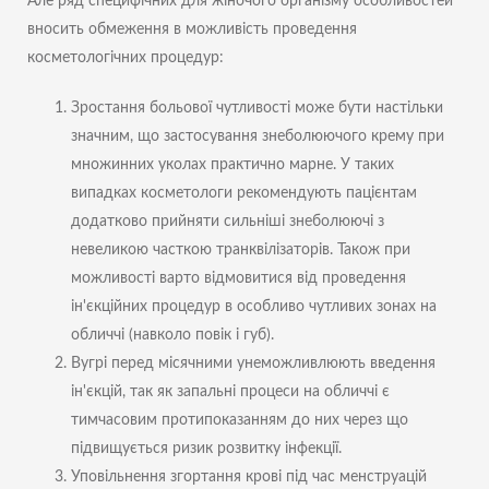
Але ряд специфічних для жіночого організму особливостей
вносить обмеження в можливість проведення
косметологічних процедур:
Зростання больової чутливості може бути настільки
значним, що застосування знеболюючого крему при
множинних уколах практично марне. У таких
випадках косметологи рекомендують пацієнтам
додатково прийняти сильніші знеболюючі з
невеликою часткою транквілізаторів. Також при
можливості варто відмовитися від проведення
ін'єкційних процедур в особливо чутливих зонах на
обличчі (навколо повік і губ).
Вугрі перед місячними унеможливлюють введення
ін'єкцій, так як запальні процеси на обличчі є
тимчасовим протипоказанням до них через що
підвищується ризик розвитку інфекції.
Уповільнення згортання крові під час менструацій