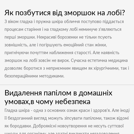
Як позбутися від зморшок на лобі?
З віком гладка і пружна шкіра обличчя поступово піддається
процесам старіння і на гладкому лобі неминуче з'являються
перші зморшки. Некрасиві борозенки не тільки псують
зовнішність, але і погіршують емоційний стан жінки,
пригнічуючи почуттям наближення старості. Але наявність
зморшок на лобі зовсім не вирок. Сучасна естетична медицина
дозволяє боротися з неприємним явищем як хірургічними, так і
безопераційними методиками.
Видалення папілом в домашніх
умовах,в чому небезпека
Гладка шкіра - одна з основних ознак краси і здоров'я. Але іноді
її бездоганний вигляд можуть зіпсувати папіломи, також відомі
як бородавки. Доброякісні новоутворення не несуть суттєвої