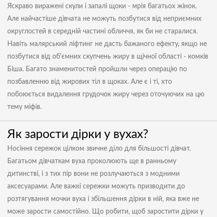
Яскраво виражені скули і запалі щоки - мрія багатьох жінок.
Але найчастіше дівчата не можуть позбутися від неприємних
округлостей в середній частині обличчя, як би не старалися.
Навіть малярський ліфтинг не дасть бажаного ефекту, якщо не
позбутися від об'ємних скупчень жиру в щічної області - комків
Біша. Багато знаменитостей пройшли через операцію по
позбавленню від жирових тіл в щоках. Але є і ті, хто
побоюється видалення грудочок жиру через оточуючих на цю
тему міфів.
Як зарости дірки у вухах?
Носіння сережок цілком звичне діло для більшості дівчат.
Багатьом дівчаткам вуха проколюють ще в ранньому
дитинстві, і з тих пір вони не розлучаються з модними
аксесуарами. Але важкі сережки можуть призводити до
розтягування мочки вуха і збільшення дірки в ній, яка вже не
може зарости самостійно. Що робити, щоб заростити дірки у