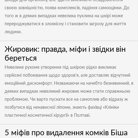
шкоди для організму, але здатні викликати незадоволення
своєю зовнішністю, поява комплексів, падіння самооцінки. До
того ж в деяких випадках невелика пухлина на шкірі може
перероджуватися в злоякісну і становити загрозу для життя
людини.
Жировик: правда, міфи і звідки він
береться
Невелике рухоме утворення під шкірою рідко викликає
серйозні побоювання щодо здоров'я, але доставляє відчутний
емоційний дискомфорт. Незважаючи на начебто безневинний, в
деяких випадках невеликий жировик може стати справжньою
проблемою. Чи варто пускати все на самоплив або відразу ж
позбутися від ненависної ліпоми, знають фахівці «Клініки
пластичної косметичної хірургії» в Полтаві.
5 міфів про видалення комків Біша