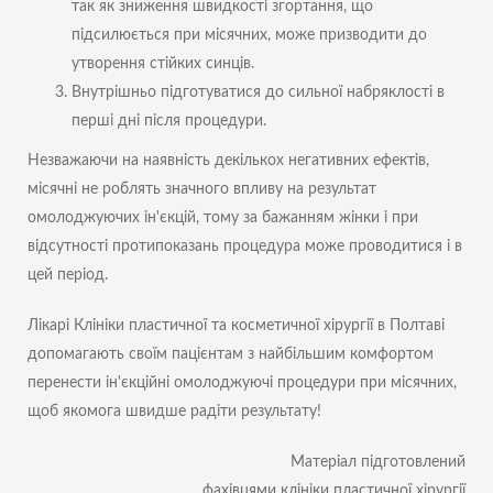
так як зниження швидкості згортання, що
підсилюється при місячних, може призводити до
утворення стійких синців.
Внутрішньо підготуватися до сильної набряклості в
перші дні після процедури.
Незважаючи на наявність декількох негативних ефектів,
місячні не роблять значного впливу на результат
омолоджуючих ін'єкцій, тому за бажанням жінки і при
відсутності протипоказань процедура може проводитися і в
цей період.
Лікарі Клініки пластичної та косметичної хірургії в Полтаві
допомагають своїм пацієнтам з найбільшим комфортом
перенести ін'єкційні омолоджуючі процедури при місячних,
щоб якомога швидше радіти результату!
Матеріал підготовлений
фахівцями клініки пластичної хірургії