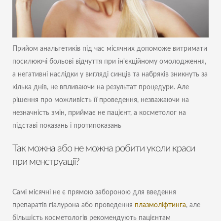
Прийом анальгетиків під час місячних допоможе витримати
посилюючі больові відчуття при ін'єкційному омолодження,
а негативні наслідки у вигляді синців та набряків зникнуть за
кілька днів, не впливаючи на результат процедури. Але
рішення про можливість її проведення, незважаючи на
незначність змін, приймає не пацієнт, а косметолог на
підставі показань і протипоказань
Так можна або не можна робити уколи краси
при менструації?
Самі місячні не є прямою забороною для введення
препаратів гіалурона або проведення
плазмоліфтинга
, але
більшість косметологів рекомендують пацієнтам