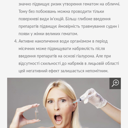
значно підвищує ризик утворення гематом на обличчі.
Тому без побоювань можна проводити тільки
поверхневі види ін'єкцій. Більш глибоке введення
препаратів підвищує ймовірність травмування судин і
появи у жінки великих гематом.
Активне накопичення води організмом в період
місячних може підвищувати набряклість після
введення препаратів на основі гіалурона. Але при
відсутності схильності до набряків в лицьовій області
цей негативний ефект залишається непомітним.