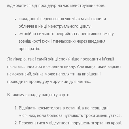
відмовитися від процедур на час менструацій через:
складності перенесення уколів в м'які тканини
обличчя в кінці менструального циклу;
емоційно сильного неприйняття негативних змін у
зовнішності (хоч і тимчасових) через введення
препаратів.
Як лікарю, так і самій жінці спокійніше проводити ін'єкції
після місячних або в середині циклу. Але якщо такий варіант
неможливий, жінка може наполягти на вирішенні
проводити процедуру у зручний для неї час.
В такому випадку пацієнту варто:
Відвідати косметолога в останні, а не перші дні
місячних, коли больова чутливість трохи зменшується.
Переконатися у відсутності порушень згортання крові,