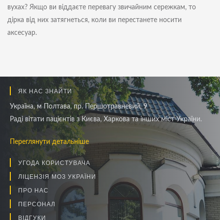
вухах? Якщо ви віддаєте перевагу звичайним сережкам, то
дірка від них затягнеться, коли ви перестанете носити
аксесуар.
ЯК НАС ЗНАЙТИ
Україна, м Полтава, пр. Першотравневий, 9
Раді вітати пацієнтів з Києва, Харкова та інших міст України.
Переглянути детальніше
УГОДА КОРИСТУВАЧА
ЛІЦЕНЗІЯ МОЗ УКРАЇНИ
ПРО НАС
ПЕРСОНАЛ
ВІДГУКИ