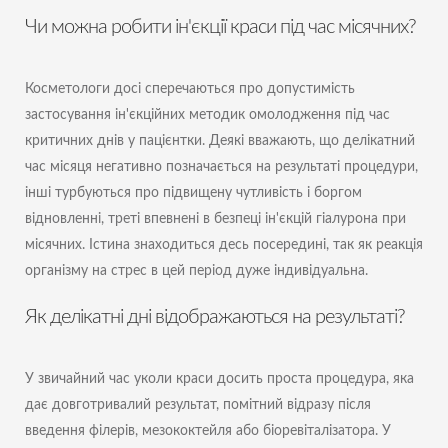
Чи можна робити ін'єкції краси під час місячних?
Косметологи досі сперечаються про допустимість
застосування ін'єкційних методик омолодження під час
критичних днів у пацієнтки. Деякі вважають, що делікатний
час місяця негативно позначається на результаті процедури,
інші турбуються про підвищену чутливість і боргом
відновленні, треті впевнені в безпеці ін'єкцій гіалурона при
місячних. Істина знаходиться десь посередині, так як реакція
організму на стрес в цей період дуже індивідуальна.
Як делікатні дні відображаються на результаті?
У звичайний час уколи краси досить проста процедура, яка
дає довготривалий результат, помітний відразу після
введення філерів, мезококтейля або біоревіталізатора. У