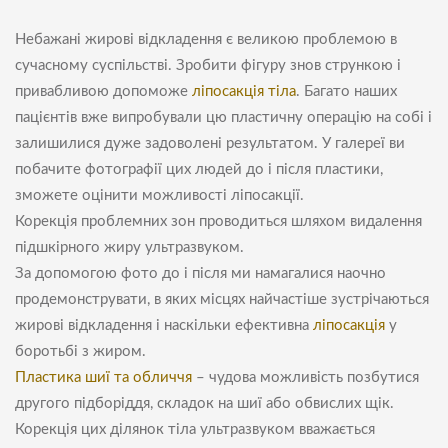
Небажані жирові відкладення є великою проблемою в
сучасному суспільстві. Зробити фігуру знов стрункою і
привабливою допоможе
ліпосакція тіла
. Багато наших
пацієнтів вже випробували цю пластичну операцію на собі і
залишилися дуже задоволені результатом. У галереї ви
побачите фотографії цих людей до і після пластики,
зможете оцінити можливості ліпосакції.
Корекція проблемних зон проводиться шляхом видалення
підшкірного жиру ультразвуком.
За допомогою фото до і після ми намагалися наочно
продемонструвати, в яких місцях найчастіше зустрічаються
жирові відкладення і наскільки ефективна
ліпосакція
у
боротьбі з жиром.
Пластика шиї та обличчя
– чудова можливість позбутися
другого підборіддя, складок на шиї або обвислих щік.
Корекція цих ділянок тіла ультразвуком вважається