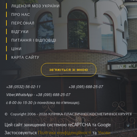
ЛІЦЕНЗІЯ МОЗ УКРАЇНИ
ПРО НАС
ПЕРСОНАЛ
ВІДГУКИ
ПИТАННЯ І ВІДПОВІДІ
ЦІНИ
КАРТА САЙТУ
ЗВ'ЯЖІТЬСЯ ЗІ МНОЮ
+38 (0532) 56-02-11
+38 (095) 688-25-07
Viber,WhatsApp - +38 (095) 688-25-07
c 8-00 до 15-30 (з понеділка по п'ятницю).
© Copyright 2006 -
2026
КЛІНІКА ПЛАСТИЧНОЇ КОСМЕТИЧНОЇ ХІРУРГІЇ
Цей сайт захищений системою reCAPTCHA та Google
Застосовуються
Політика конфіденційності
та
Умови