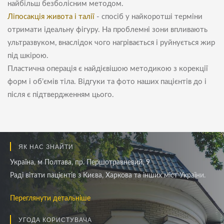
найбільш безболісним методом.
Ліпосакція живота і талії
- спосіб у найкоротші терміни
отримати ідеальну фігуру. На проблемні зони впливають
ультразвуком, внаслідок чого нагрівається і руйнується жир
під шкірою.
Пластична операція є найдієвішою методикою з корекції
форм і об’ємів тіла. Відгуки та фото наших пацієнтів до і
після є підтвердженням цього.
ЯК НАС ЗНАЙТИ
Україна, м Полтава, пр. Першотравневий, 9
Раді вітати пацієнтів з Києва, Харкова та інших міст України.
Переглянути детальніше
УГОДА КОРИСТУВАЧА