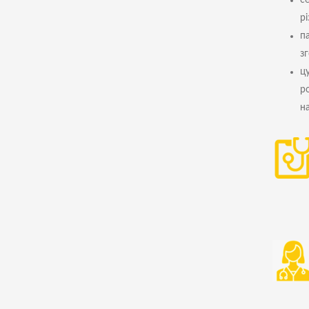
с
р
па
з
ц
р
н