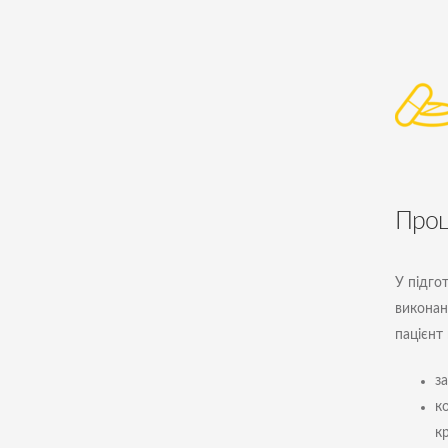
Проц
У підгот
виконан
пацієнт 
за
к
кр