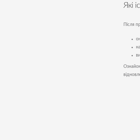
Які 
Після п
он
н
ви
Ознайом
відновл