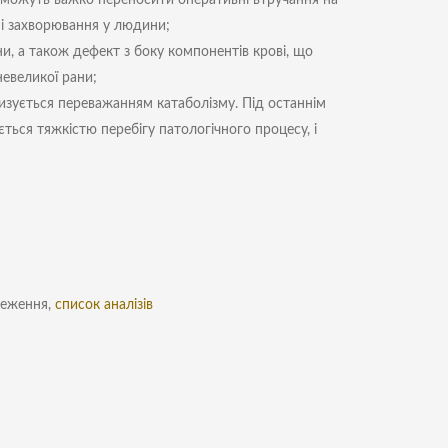
и можуть важко переносити оперативні втручання на
ні захворювання у людини;
ни, а також дефект з боку компонентів крові, що
невеликої рани;
зується переважанням катаболізму. Під останнім
ться тяжкістю перебігу патологічного процесу, і
теження,
список аналізів