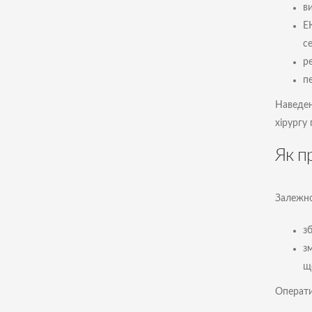
ви
Е
с
ре
п
Наведен
хірургу 
Як п
Залежно
з
з
щ
Операти