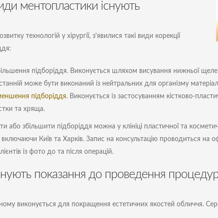
види ментопластики існують
озвитку технологій у хірургії, з'явилися такі види корекції
ддя:
більшення підборіддя. Виконується шляхом висування нижньої щеле
станній може бути виконаний із нейтральних для організму матеріалі
меншення підборіддя
. Виконується із застосуванням кістково-пласт
стки та хряща.
и або збільшити підборіддя можна у клініці пластичної та косметично
, включаючи Київ та Харків. Запис на консультацію проводиться на оф
ієнтів із фото до та після операцій.
існують показання до проведення процеду
ному виконується для покращення естетичних якостей обличчя. Сер