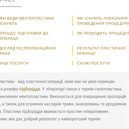
ЯКІ ВИДИ МЕНТОПЛАСТИКИ
ЯКІ ІСНУЮТЬ ПОКАЗАННЯ
ІСНУЮТЬ
ПРОВЕДЕННЯ ПРОЦЕДУР
ПРОЦЕС ПІДГОТОВКИ ДО
ЯК ПРОХОДИТЬ ПРОЦЕДУ
ОПЕРАЦІЇ
ДОГЛЯД ПІСЛЯОПЕРАЦІЙНОЇ
РЕЗУЛЬТАТ ПЛАСТИЧНОЇ
РАНИ
ОПЕРАЦІЇ
ІНШІ ПОСЛУГИ
СХОЖІ ПОСЛУГИ
астика - вид пластичної операції, який має на увазі корекцію
а розміру
підборіддя
. У літературі також є термін геніопластика,
синонімом ментопластики. Виконується для покращення пропорцій
, а також для усунення наслідків травм, захворювань та уроджених
в. Пластика підборіддя вважається простим оперативним
ням, яке дає добрий результат у найкоротший термін.