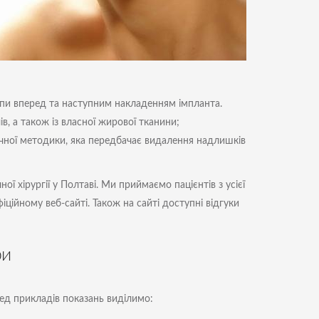
пи вперед та наступним накладенням імпланта.
в, а також із власної жирової тканини;
ичної методики, яка передбачає видалення надлишків
ї хірургії у Полтаві. Ми приймаємо пацієнтів з усієї
іційному веб-сайті. Також на сайті доступні відгуки
ри
ед прикладів показань виділимо: