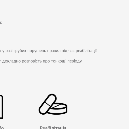
а:
у разі грубих порушень правил під час реабілітації.
г докладно розповість про тонкощі періоду
бо
Реабілітація