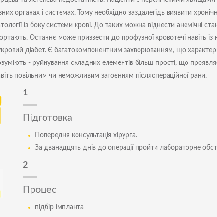
ерцева та легенева недостатність. Пацієнти з переліченими явищам
ізних органах і системах. Тому необхідно заздалегідь виявити хроніч
тології із боку системи крові. До таких можна віднести анемічні ста
гортають. Останнє може призвести до профузної кровотечі навіть із 
укровий діабет. Є багатокомпонентним захворюванням, що характери
озуміють - руйнування складних елементів більш прості, що проявляє
авіть повільним чи неможливим загоєнням післяопераційної рани.
1
Підготовка
Попередня консультація хірурга.
За дванадцять днів до операції пройти лабораторне обс
2
Процес
підбір імпланта