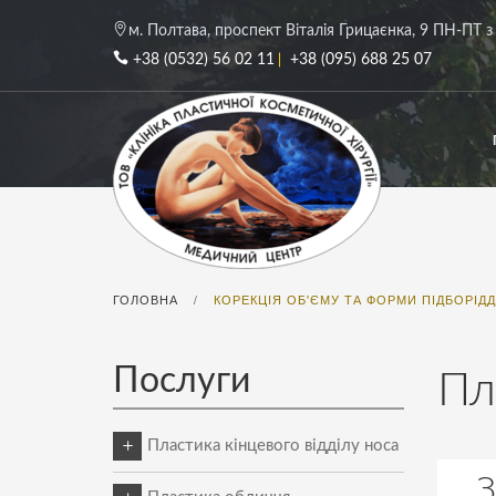
м. Полтава, проспект Віталія Грицаєнка, 9
ПН-ПТ з 
+38 (0532) 56 02 11
+38 (095) 688 25 07
ГОЛОВНА
КОРЕКЦІЯ ОБ'ЄМУ ТА ФОРМИ ПІДБОРІД
/
Послуги
Пл
Пластика кінцевого відділу носа
З
Пластика кінчика носа