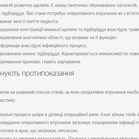
номалії розвитку щелепи. Є низка генетично обумовлених патологій
а підборіддя. Такі стани потребує оперативного втручання як з естет
важає якості життя пацієнта;
орушення конструкції нижньої щелепи та підборіддя внаслідок травм
кривлення анатомічної області, що впливає на її функцію;
еформація внаслідок інфекційного процесу;
ерозвинене нижнє підборіддя. Характеризується неможливістю повн
ормування промови, і навіть харчування.
існують протипоказання
ючи на широкий список станів, за яких оперативне втручання необхі
астику:
пальні процеси шкіри в ділянці операційної рани. Існує кілька типів
роведення оперативного втручання загрожує поширенням інфекції г
атогену в кров, що загрожує сепсисом;