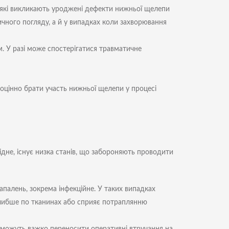
, які викликають уроджені дефекти нижньої щелепи
ичного погляду, а й у випадках коли захворювання
. У разі може спостерігатися травматичне
оцінно брати участь нижньої щелепи у процесі
дне, існує низка станів, що забороняють проводити
 запалень, зокрема інфекційне. У таких випадках
либше по тканинах або сприяє потраплянню