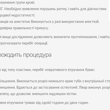
значення групи крові;
КГ. Необхідно виявлення порушень ритму, і навіть для діагностики
ерцевої недостатності;
акція на анестетик Виконується у разі використання анестезії;
еревірка правильності прикусу.
і вище дослідження дозволяють визначити протипоказання, і навіт
прогнозувати перебіг операції.
роходить процедура
 від типу пластики, перебіг оперативного втручання буває:
більшення. Виконується розріз нижнього краю губи з внутрішньої ст
меншення. Вдаються до застосування остеотомії. Лікар виконує розрі
елепу, що дозволяє зменшити надлишки кістки.
вне втручання триває від однієї години до двох годин.