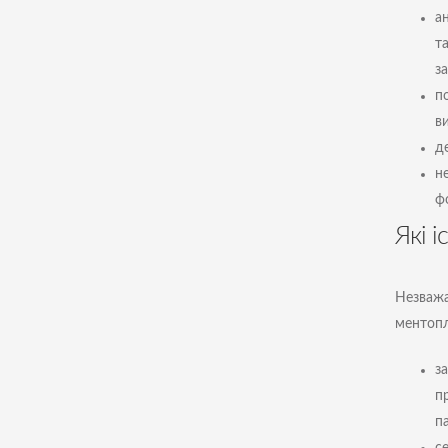
а
т
за
п
ви
д
н
ф
Які 
Незважа
ментопл
за
п
п