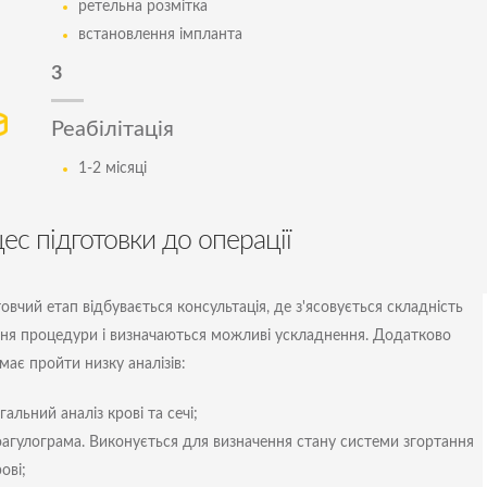
ретельна розмітка
встановлення імпланта
3
Реабілітація
1-2 місяці
ес підготовки до операції
овчий етап відбувається консультація, де з'ясовується складність
ня процедури і визначаються можливі ускладнення. Додатково
має пройти низку аналізів:
гальний аналіз крові та сечі;
оагулограма. Виконується для визначення стану системи згортання
ові;