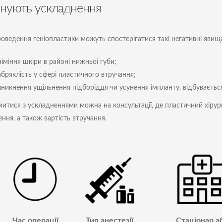
існують ускладнення
роведення геніопластики можуть спостерігатися такі негативні явищ
іміння шкіри в районі нижньої губи;
абряклість у сфері пластичного втручання;
никнення ущільнення підборіддя чи усунення імпланту. відбувається 
итися з ускладненнями можна на консультації, де пластичний хірур
ення, а також вартість втручання.
Час операції
Тип анестезії
Стаціонар а