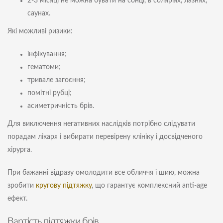
2-3 місяці не можна бувати на сонці, в соляріях, лазнях,
саунах.
Які можливі ризики:
інфікування;
гематоми;
тривале загоєння;
помітні рубці;
асиметричність брів.
Для виключення негативних наслідків потрібно слідувати
порадам лікаря і вибирати перевірену клініку і досвідченого
хірурга.
При бажанні відразу омолодити все обличчя і шию, можна
зробити
кругову підтяжку
, що гарантує комплексний anti-age
ефект.
Вартість підтяжки брів