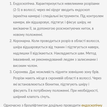
Ендоскопічна. Характеризується невеликими розрізами
(2-5) в волоссі, через які хірург вводить ендоскоп
(крихітна камера) і спеціальні інструменти. Під контролем
камери, він відшаровує, підтягує і фіксує шкіру, не
висікаючи її, за допомогою розсмоктуючих ниток, в
новому положенні.
Коронарна. Коли проводиться розріз в області волосся,
шкіра відшаровується від тканин і підтягується наверх,
надлишки її відсікаються. Накладаються шви. Метод
інвазивний, не рекомендований людям з залисинами і
високим чолом.
Скронева. Дає можливість підняти зовнішню зону брів.
Розрізи мають місце в скроневій області в волоссі. Через
які встановлюються біонитки, підтягують шкіру і
фіксують її в потрібному положенні. При необхідності,
шкірний клапоть січуть.
Одночасно з броуліфтингом доцільно проводити
ендоскопічну