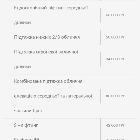
Ендоскопічний ліфтинг середньої
60 000
ГРН
ділянки
Підтяжка нижніх 2/3 обличчя
50 000
ГРН
Підтяжка скроневої виличної
34 000
ГРН
ділянки
Комбінована підтяжка обличчя і
елевацією середньої та латеральної
80 000
ГРН
частини брів
S –ліфтинг
42 000
ГРН
26 000
ГРН