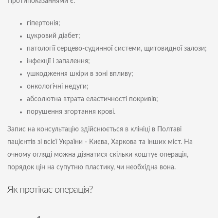
Протипоказаннями є:
гіпертонія;
цукровий діабет;
патології серцево-судинної системи, щитовидної залози;
інфекції і запалення;
ушкодження шкіри в зоні впливу;
онкологічні недуги;
абсолютна втрата еластичності покривів;
порушення згортання крові.
Запис на консультацію здійснюється в клініці в Полтаві
пацієнтів зі всієї України - Києва, Харкова та інших міст. На
очному огляді можна дізнатися скільки коштує операція,
порядок цін на супутню пластику, чи необхідна вона.
Як протікає операція?