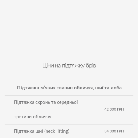
Ціни на підтяжку брів
Підтяжка м’яких тканин обличчя, шиї та лоба
Підтяжка скронь та середньої
42 000
ГРН
третини обличчя
Підтяжка шиї (neck lifting)
34 000
ГРН