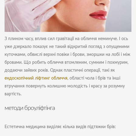
З плином часу, вплив сил гравітації на обличчя неминуче. І ось
уже дзеркало показує не такий відкритий погляд з опущеними
куточками, обвислі верхні повіки і брови, зморшки на лобі і між
бровами. Що робить обличчя втомленим, сумним і похмурим,
додаючи зайвих років. Однак пластичні операції, такі як
ендоскопічний ліфтинг обличчя
, області чола і брів та інші
втручання повернуть колишню молодість і красу за розумну
вартість.
методи броуліфтінга
Естетична медицина виділяє кілька видів підтяжки брів: