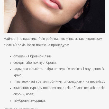
Найчастіше пластика брів робиться як жінкам, так і чоловікам
після 40 років. Коли показана процедура:
опущення бровной лінії;
сердиті або похмурі брови;
надмірна кількість шкіри на верхніх повіках і опущення їх
краю;
птоз верхньої третини обличчя, зі складками на переніссі;
зниження тургору шкірних покривів області верхніх повік,
скронь, чола;
міжбровні зморшки.