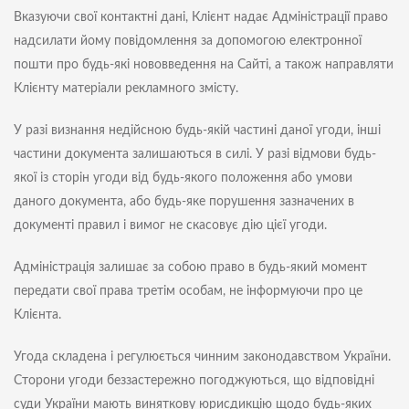
Вказуючи свої контактні дані, Клієнт надає Адміністрації право
надсилати йому повідомлення за допомогою електронної
пошти про будь-які нововведення на Сайті, а також направляти
Клієнту матеріали рекламного змісту.
У разі визнання недійсною будь-якій частині даної угоди, інші
частини документа залишаються в силі. У разі відмови будь-
якої із сторін угоди від будь-якого положення або умови
даного документа, або будь-яке порушення зазначених в
документі правил і вимог не скасовує дію цієї угоди.
Адміністрація залишає за собою право в будь-який момент
передати свої права третім особам, не інформуючи про це
Клієнта.
Угода складена і регулюється чинним законодавством України.
Сторони угоди беззастережно погоджуються, що відповідні
суди України мають виняткову юрисдикцію щодо будь-яких