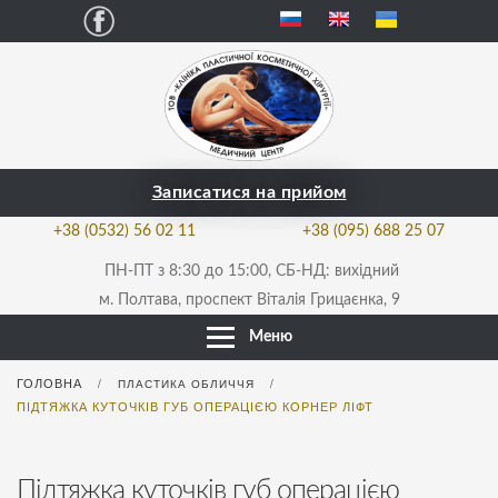
Facebook
Записатися на прийом
+38 (0532) 56 02 11
+38 (095) 688 25 07
ПН-ПТ з 8:30 до 15:00, СБ-НД: вихідний
м. Полтава, проспект Віталія Грицаєнка, 9
Меню
ГОЛОВНА
/
ПЛАСТИКА ОБЛИЧЧЯ
/
ПІДТЯЖКА КУТОЧКІВ ГУБ ОПЕРАЦІЄЮ КОРНЕР ЛІФТ
Підтяжка куточків губ операцією