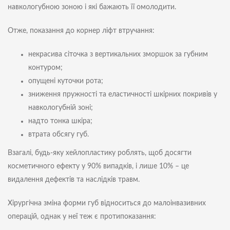
навкологубною зоною і які бажають її омолодити.
Отже, показання до корнер ліфт втручання:
некрасива сіточка з вертикальних зморшок за губним
контуром;
опущені куточки рота;
зниження пружності та еластичності шкірних покривів у
навкологубній зоні;
надто тонка шкіра;
втрата обсягу губ.
Взагалі, будь-яку хейлопластику роблять, щоб досягти
косметичного ефекту у 90% випадків, і лише 10% – це
видалення дефектів та наслідків травм.
Хірургічна зміна форми губ відноситься до малоінвазивних
операцій, однак у неї теж є протипоказання: