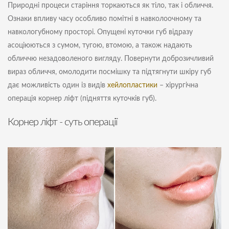
Природні процеси старіння торкаються як тіло, так і обличчя.
Ознаки впливу часу особливо помітні в навколоочному та
навкологубному просторі. Опущені куточки губ відразу
асоціюються з сумом, тугою, втомою, а також надають
обличчю незадоволеного вигляду. Повернути доброзичливий
вираз обличчя, омолодити посмішку та підтягнути шкіру губ
дає можливість один із видів
хейлопластики
– хірургічна
операція корнер ліфт (підняття куточків губ).
Корнер ліфт - суть операції