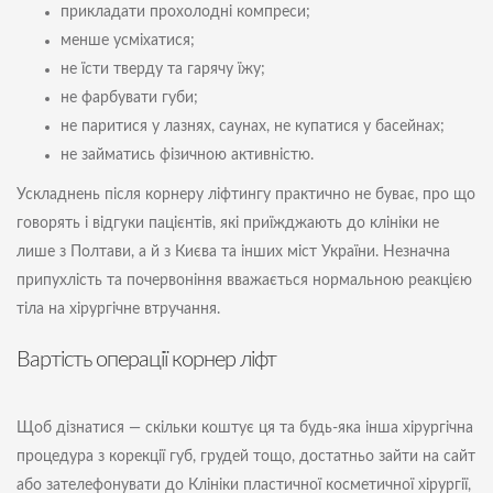
прикладати прохолодні компреси;
менше усміхатися;
не їсти тверду та гарячу їжу;
не фарбувати губи;
не паритися у лазнях, саунах, не купатися у басейнах;
не займатись фізичною активністю.
Ускладнень після корнеру ліфтингу практично не буває, про що
говорять і відгуки пацієнтів, які приїжджають до клініки не
лише з Полтави, а й з Києва та інших міст України. Незначна
припухлість та почервоніння вважається нормальною реакцією
тіла на хірургічне втручання.
Вартість операції корнер ліфт
Щоб дізнатися — скільки коштує ця та будь-яка інша хірургічна
процедура з корекції губ, грудей тощо, достатньо зайти на сайт
або зателефонувати до Клініки пластичної косметичної хірургії,