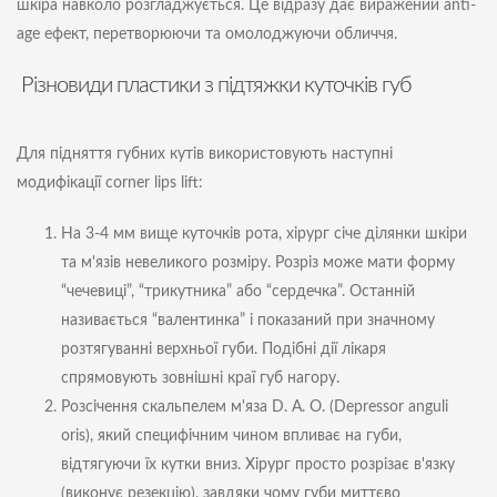
шкіра навколо розгладжується. Це відразу дає виражений anti-
age ефект, перетворюючи та омолоджуючи обличчя.
Різновиди пластики з підтяжки куточків губ
Для підняття губних кутів використовують наступні
модифікації corner lips lift:
На 3-4 мм вище куточків рота, хірург січе ділянки шкіри
та м'язів невеликого розміру. Розріз може мати форму
“чечевиці”, “трикутника” або “сердечка”. Останній
називається “валентинка” і показаний при значному
розтягуванні верхньої губи. Подібні дії лікаря
спрямовують зовнішні краї губ нагору.
Розсічення скальпелем м'яза D. A. O. (Depressor anguli
oris), який специфічним чином впливає на губи,
відтягуючи їх кутки вниз. Хірург просто розрізає в'язку
(виконує резекцію), завдяки чому губи миттєво