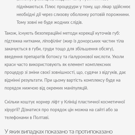
піднімаються. Плюс процедури у тому, що лікар здійснює
необхідні дії через слизову оболонку ротовій порожнини.
Тому зовні не буде жодних слідів.
Також, існують безопераційні методи корекції куточків губ:
підтяжка нитками, ліпофілінг (жир із донорських частин тіла
закачується в губи, груди тощо для збільшення обсягу),
введення препаратів ботоксу та гіалуронової кислоти. Уколи
краси часто використовують як елемент комплексних
процедур зі зміни своєї зовнішності, що, судячи з відгуків, дає
відмінні результати. При цьому вартість комплексу буде на
порядок нижчою від окремих маніпуляцій.
Скільки коштує корнер ліфт у Клініці пластичної косметичної
хірургії? Дізнатися про порядок цін можна на сайті або за
телефонами в Полтаві.
У яких випадках показано та протипоказано