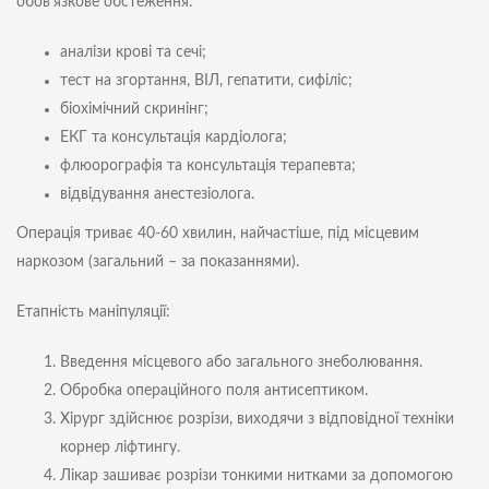
обов'язкове обстеження:
аналізи крові та сечі;
тест на згортання, ВІЛ, гепатити, сифіліс;
біохімічний скринінг;
ЕКГ та консультація кардіолога;
флюорографія та консультація терапевта;
відвідування анестезіолога.
Операція триває 40-60 хвилин, найчастіше, під місцевим
наркозом (загальний – за показаннями).
Етапність маніпуляції:
Введення місцевого або загального знеболювання.
Обробка операційного поля антисептиком.
Хірург здійснює розрізи, виходячи з відповідної техніки
корнер ліфтингу.
Лікар зашиває розрізи тонкими нитками за допомогою