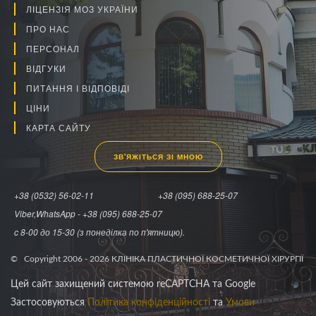
ЛІЦЕНЗІЯ МОЗ УКРАЇНИ
ПРО НАС
ПЕРСОНАЛ
ВІДГУКИ
ПИТАННЯ І ВІДПОВІДІ
ЦІНИ
КАРТА САЙТУ
ЗВ'ЯЖІТЬСЯ ЗІ МНОЮ
+38 (0532) 56-02-11
+38 (095) 688-25-07
Viber,WhatsApp - +38 (095) 688-25-07
c 8-00 до 15-30 (з понеділка по п'ятницю).
© Copyright 2006 -
2026
КЛІНІКА ПЛАСТИЧНОЇ КОСМЕТИЧНОЇ ХІРУРГІЇ
Цей сайт захищений системою reCAPTCHA та Google
Застосовуються
Політика конфіденційності
та
Умови