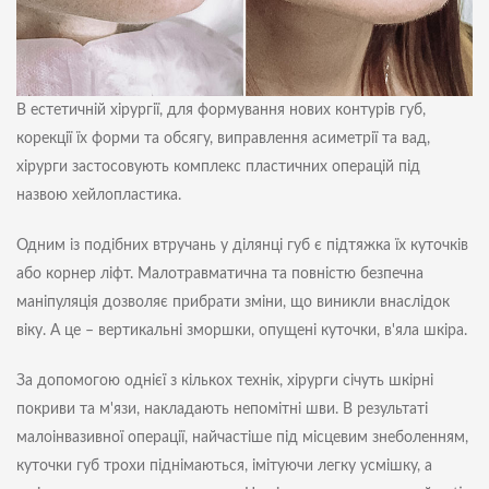
В естетичній хірургії, для формування нових контурів губ,
корекції їх форми та обсягу, виправлення асиметрії та вад,
хірурги застосовують комплекс пластичних операцій під
назвою хейлопластика.
Одним із подібних втручань у ділянці губ є підтяжка їх куточків
або корнер ліфт. Малотравматична та повністю безпечна
маніпуляція дозволяє прибрати зміни, що виникли внаслідок
віку. А це – вертикальні зморшки, опущені куточки, в'яла шкіра.
За допомогою однієї з кількох технік, хірурги січуть шкірні
покриви та м'язи, накладають непомітні шви. В результаті
малоінвазивної операції, найчастіше під місцевим знеболенням,
куточки губ трохи піднімаються, імітуючи легку усмішку, а