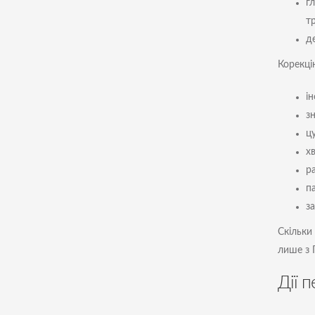
г
т
д
Корекці
ін
з
ц
хв
р
па
з
Скільки
лише з П
Дії 