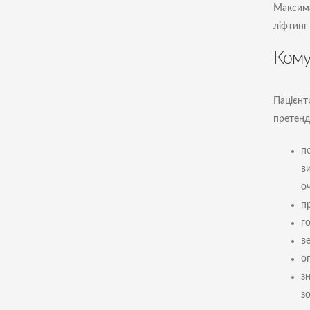
Максима
ліфтинг
Кому
Пацієнт
претенд
по
в
оч
п
го
в
о
з
зо