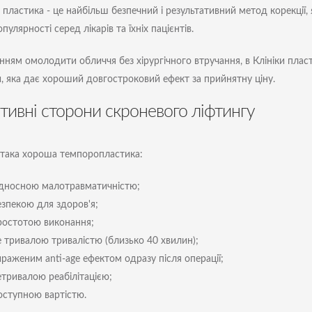
 пластика - це найбільш безпечний і результативний метод корекції,
пулярності серед лікарів та їхніх пацієнтів.
нням омолодити обличчя без хірургічного втручання, в Клініки пласт
, яка дає хороший довгостроковий ефект за прийнятну ціну.
тивні сторони скроневого ліфтингу
така хороша темпоропластика:
ідносною малотравматичністю;
езпекою для здоров'я;
ростотою виконання;
е тривалою тривалістю (близько 40 хвилин);
ираженим anti-age ефектом одразу після операції;
етривалою реабілітацією;
оступною вартістю.