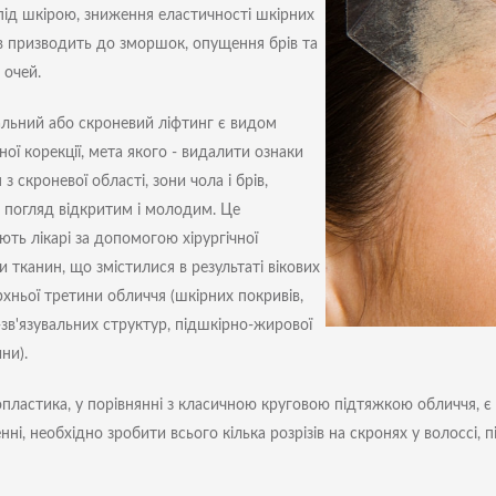
під шкірою, зниження еластичності шкірних
в призводить до зморшок, опущення брів та
 очей.
льний або скроневий ліфтинг є видом
ої корекції, мета якого - видалити ознаки
 з скроневої області, зони чола і брів,
 погляд відкритим і молодим. Це
ють лікарі за допомогою хірургічної
и тканин, що змістилися в результаті вікових
рхньої третини обличчя (шкірних покривів,
-зв'язувальних структур, підшкірно-жирової
ни).
пластика, у порівнянні з класичною круговою підтяжкою обличчя, є 
нні, необхідно зробити всього кілька розрізів на скронях у волоссі