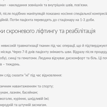
нал - накладання зовнішніх та внутрішніх швів, пов'язки.
й, після подібних маніпуляцій показано носіння спеціальної компрес
ційній. Потім пацієнта переводять до стаціонару на 1-3 доби.
ки скроневого ліфтингу та реабілітація
невисокій травматизації тканин під час операції, що й підтверджують
 місяця. Через 7-8 днів пацієнту знімають шви. Відразу після процед
добу), синці та гематоми. Людина відчуває дискомфорт та біль. Ці п
ів – тиждень.
м слід сказати “ні” під час відновлення:
ізичним навантаженням та спорту;
аунам, лазням, басейнам;
коголю, курінню, шкідливій їжі;
риродній та штучній засмагам.