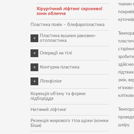
тканин 
Хірургічний ліфтинг скроневої
покриві
зони обличчя
куточків
Пластика повік – блефаропластика
Темпора
Пластика вушних раковин–
отопластика
пластичн
старіння
Пластика мочки вуха
Операції на тілі
зробити
здійсню
Хірургічне лікування гінекомастії
Контурна пластика
підтяжк
Ліпосакція
Ін'єкційне збільшення губ
змін, ве
Ліпофілінг
м'язово
Інтимна пластика (лабіопластика)
Ін'єкції гіалуронової кислоти
Ліпосакція обличчя та шиї
Корекція об'єму та форми
Ліпофілінг обличчя
(уколи краси)
кліткови
підборіддя
Лікування гіпергідрозу хірургічним
Ліпосакція рук
Ліпофілінг кистей рук
шляхом
Радіесс (Radiess) - препарат для
Нитяний ліфтинг
Темпоро
контурної пластики обличчя
Ліпосакція пахв
Ліпофілінг сідниць та стегон
проведе
Гіменопластика - відновлення
Резекція жирового тіла щоки (комки
невинності
Хірургічні методи корекції форми
Ліпосакція живота і талії
шкіру.
Біша)
Ліпофілінг ніг (гомілок)
та об'єму губ (Хейлопластика)
Обрізання крайньої плоті -