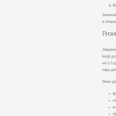
Фі
Зазвича
в опера
Ризи
Завдяки 
іноді до
на 2-3 
пару дн
Яким дія
ф
с
ал
п