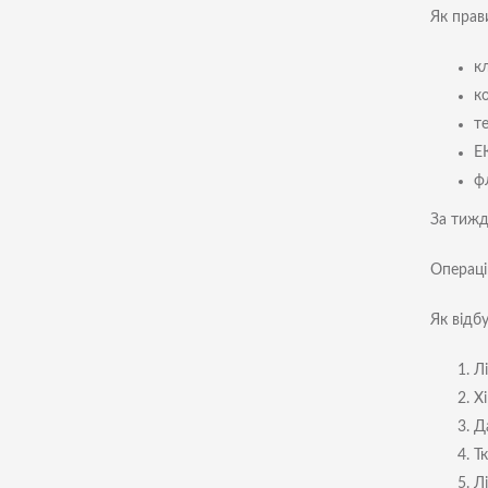
Як прав
кл
к
те
Е
ф
За тижд
Операці
Як відб
Л
Хі
Д
Т
Л