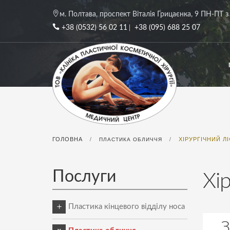
м. Полтава, проспект Віталія Грицаєнка, 9
ПН-ПТ з 
+38 (0532) 56 02 11
+38 (095) 688 25 07
ГОЛОВНА
ХІРУРГІЧНИЙ Л
/
ПЛАСТИКА ОБЛИЧЧЯ
/
Послуги
Хі
Пластика кінцевого відділу носа
З
Пластика кінчика носа