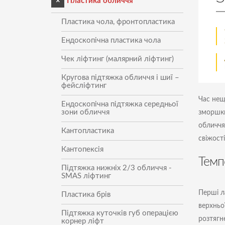
Пластика обличчя
Пластика крил носа
Пластика чола, фронтопластика
Пластика колумелли
Ендоскопічна пластика чола
Чек ліфтинг (малярний ліфтинг)
Кругова підтяжка обличчя і шиї –
фейсліфтинг
Час нещ
Ендоскопічна підтяжка середньої
зони обличчя
зморшки
обличчя
Кантопластика
свіжост
Кантопексія
Темп
Підтяжка нижніх 2/3 обличчя -
SMAS ліфтинг
Перші л
Пластика брів
верхньої
Підтяжка куточків губ операцією
розтягн
корнер ліфт