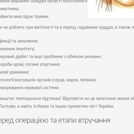
либокі виражені складки області носогубного
рикутника;
ефекти внаслідок травми.
ю не роблять при вагітності та в період годування груддю, а також л
фекції та запалення;
ниження імунітету;
укровий діабет та інші проблеми з обміном речовин;
ороби крові, погане згортання;
акові ураження;
тології внутрішніх органів (серця, нирок, печінки);
ахворювання нервової системи
 коштує темпоральна підтяжка? Відповісти на це запитання зможе хіру
олтави, а навіть із Києва та інших прилеглих міст України.
перед операцією та етапи втручання