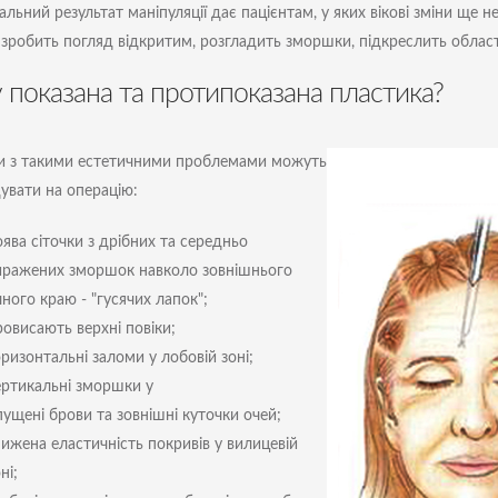
льний результат маніпуляції дає пацієнтам, у яких вікові зміни ще 
 зробить погляд відкритим, розгладить зморшки, підкреслить област
 показана та протипоказана пластика?
и з такими естетичними проблемами можуть
увати на операцію:
ява сіточки з дрібних та середньо
иражених зморшок навколо зовнішнього
ного краю - "гусячих лапок";
ровисають верхні повіки;
ризонтальні заломи у лобовій зоні;
ертикальні зморшки у
пущені брови та зовнішні куточки очей;
нижена еластичність покривів у вилицевій
ні;