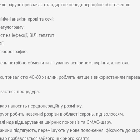
ило, хірург призначає стандартне передопераційне обстеження:
інічні аналізи крові та сечі;
оагулограму;
ст на інфекції, ВІЛ, гепатит;
КГ;
люорографію.
ень потрібно обмежити лікування аспірином, куріння, алкоголь.
ю, тривалістю 40-60 хвилин, роблять натще з використанням перева
увається процедура:
ікар наносить передопераційну розмітку.
рург робить невеликі розрізи в області скронь, під волоссям.
алі йде відшарування шкірних покривів та СМАС-шару.
канини підтягують, переміщують у нове положення, фіксують до скро
ікар позбавляється зайвого шкірного клаптя.