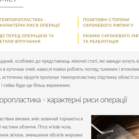
ТЕМПОРОПЛАСТИКА -
ПОЗИТИВНІ СТОРОНИ
ХАРАКТЕРНІ РИСИ ОПЕРАЦІЇ
СКРОНЕВОГО ЛІФТИНГУ
ДІЇ ПЕРЕД ОПЕРАЦІЄЮ ТА
РИЗИКИ СКРОНЕВОГО ЛІФ
ЕТАПИ ВТРУЧАННЯ
ТА РЕАБІЛІТАЦІЯ
адний, особливо до представниць жіночої статі, які завжди хочуть в
 в куточках очей, навислі повіки роблять погляд тьмяним і втомле
, естетична хірургія пропонує темпоропластику (підтяжку області ск
і і сяйва буде ще більш вираженим.
оропластика - характерні риси операції
астівки вікових змін зазвичай торкаються
 частини обличчя. Птоз м'язів чола,
ення зв'язок, зменшення обсягів жирових