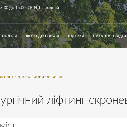
8:30 до 15:00, СБ-НД: вихідний
ПОСЛУГИ
ФОТО ДО І ПІСЛЯ
ВІДГУКИ
ПИТАННЯ І ВІДПО
ІФТИНГ СКРОНЕВОЇ ЗОНИ ОБЛИЧЧЯ
рургічний ліфтинг скроне
міст