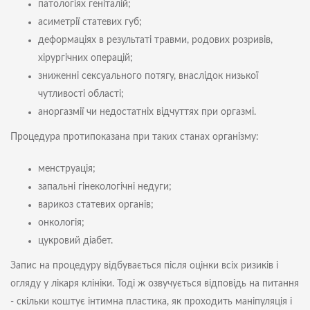
патологіях геніталій;
асиметрії статевих губ;
деформаціях в результаті травми, родових розривів,
хірургічних операцій;
зниженні сексуального потягу, внаслідок низької
чутливості області;
аноргазмії чи недостатніх відчуттях при оргазмі.
Процедура протипоказана при таких станах організму:
менструація;
запальні гінекологічні недуги;
варикоз статевих органів;
онкологія;
цукровий діабет.
Запис на процедуру відбувається після оцінки всіх ризиків і
огляду у лікаря клініки. Тоді ж озвучується відповідь на питання
- скільки коштує інтимна пластика, як проходить маніпуляція і