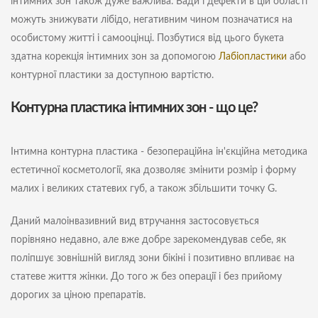
інтимних зон також дуже важлива. Вади і дефекти в цій області
можуть знижувати лібідо, негативним чином позначатися на
особистому житті і самооцінці. Позбутися від цього букета
здатна корекція інтимних зон за допомогою
Лабіопластики
або
контурної пластики за доступною вартістю.
Контурна пластика інтимних зон - що це?
Інтимна контурна пластика - безопераційна ін'єкційна методика
естетичної косметології, яка дозволяє змінити розмір і форму
малих і великих статевих губ, а також збільшити точку G.
Даний малоінвазивний вид втручання застосовується
порівняно недавно, але вже добре зарекомендував себе, як
поліпшує зовнішній вигляд зони бікіні і позитивно впливає на
статеве життя жінки. До того ж без операції і без прийому
дорогих за ціною препаратів.