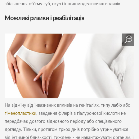
збільшення об’єму губ, скул і інших моделюючих впливів.
Можливі ризики і реабілітація
На відміну від інвазивних впливів на геніталіях, типу лабіо або
гіменопластики
, введення філерів з гіалуронової кислоти не
передбачає довгого відновного періоду або спеціального
догляду. Тільки, протягом трьох днів потрібно утримуватися
від інтимної близькості, тиждень - не навантажувати організм, і