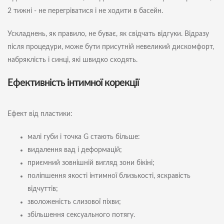
2 тижні - не перегріватися і не ходити в басейн.
Ускладнень, як правило, не буває, як свідчать відгуки. Відразу
після процедури, може бути присутній невеликий дискомфорт,
набряклість і синці, які швидко сходять.
Ефективність інтимної корекції
Ефект від пластики:
малі губи і точка G стають більше:
видалення вад і деформацій;
приємний зовнішній вигляд зони бікіні;
поліпшення якості інтимної близькості, яскравість
відчуттів;
зволоженість слизової піхви;
збільшення сексуального потягу.