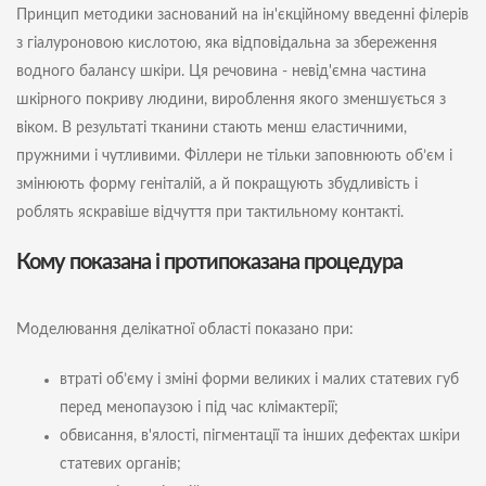
Принцип методики заснований на ін'єкційному введенні філерів
з гіалуроновою кислотою, яка відповідальна за збереження
водного балансу шкіри. Ця речовина - невід'ємна частина
шкірного покриву людини, вироблення якого зменшується з
віком. В результаті тканини стають менш еластичними,
пружними і чутливими. Філлери не тільки заповнюють об’єм і
змінюють форму геніталій, а й покращують збудливість і
роблять яскравіше відчуття при тактильному контакті.
Кому показана і протипоказана процедура
Моделювання делікатної області показано при:
втраті об’єму і зміні форми великих і малих статевих губ
перед менопаузою і під час клімактерії;
обвисання, в'ялості, пігментації та інших дефектах шкіри
статевих органів;