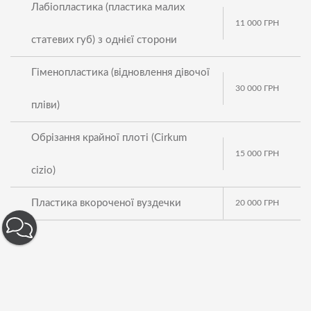
Лабіопластика (пластика малих
11 000
ГРН
статевих губ) з однієї сторони
Гіменопластика (відновлення дівочої
30 000
ГРН
пліви)
Обрізання крайної плоті (Cirkum
15 000
ГРН
cizio)
Пластика вкороченої вуздечки
20 000
ГРН