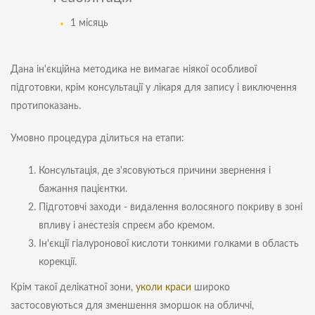
1 місяць
Дана ін'єкційна методика не вимагає ніякої особливої ​​
підготовки, крім консультації у лікаря для запису і виключення
протипоказань.
Умовно процедура ділиться на етапи:
Консультація, де з'ясовуються причини звернення і
бажання пацієнтки.
Підготовчі заходи - видалення волосяного покриву в зоні
впливу і анестезія спреєм або кремом.
Ін'єкції гіалуронової кислоти тонкими голками в область
корекції.
Крім такої делікатної зони,
уколи краси
широко
застосовуються для зменшення зморшок на обличчі,