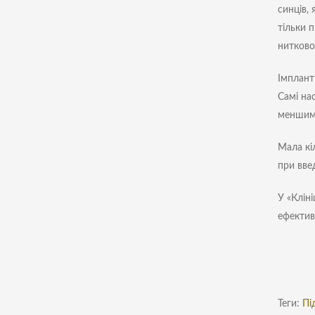
синців,
тільки 
ниткової
Імплант
Самі нас
меншим 
Мала кі
при введ
У «Клін
ефектив
Теги:
Пі