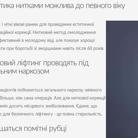
тика нитками можлива до певного віку
​​і чіткі вікові рамки для проведення естетичної
аційної корекції. Нитковий метод омолодження
фективний в молодому віці, але показує хороші
ти при боротьбі зі зморшками навіть після 60 років.
овий ліфтинг проводять під
льним наркозом
пацієнтів побоюються загального наркозу, овіяного
більше, ніж сама операція. Але для ниткової корекції
 змін досить місцевого знеболювання. Єдине, що
о для безпечного ліфтингу - це повна стерильність.
шаться помітні рубці