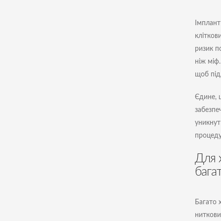
Імплант
клітков
ризик п
ніж міф
щоб під
Єдине, 
забезпе
уникнути
процеду
Для 
бага
Багато 
ниткови