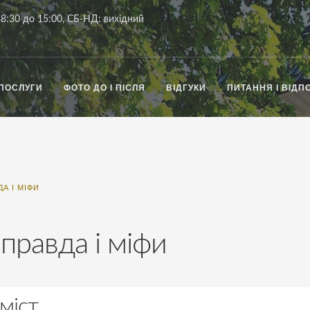
8:30 до 15:00, СБ-НД: вихідний
ПОСЛУГИ
ФОТО ДО І ПІСЛЯ
ВІДГУКИ
ПИТАННЯ І ВІДПО
А І МІФИ
правда і міфи
міст