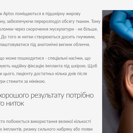
и Aptos поміщаються в підшкірну жирову
ину, забезпечуючи перерозподіл обсягу тканин. Тому
оломки через скорочення мускулатури - не більше,
. До того ж нитки створюються досить гнучкими,
лаштовуватися під анатомічні вигини обличчя.
що може пошкодитися - спеціальні насічки, що
чують надійну фіксацію імпланта під шкірою. Щоб
 цього, пацієнту достатньо кілька днів після
ри стежити за мімікою.
хорошого результату потрібно
то ниток
хто побоюється використання великої кількості
х імплантів, ризику сильного набряку або появи