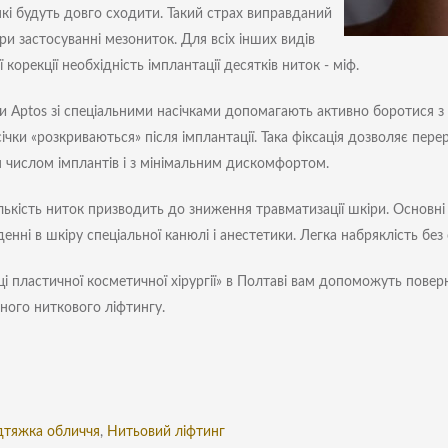
 які будуть довго сходити. Такий страх виправданий
при застосуванні мезониток. Для всіх інших видів
 корекції необхідність імплантації десятків ниток - міф.
и Aptos зі спеціальними насічками допомагають активно боротися з 
ічки «розкриваються» після імплантації. Така фіксація дозволяє пере
числом імплантів і з мінімальним дискомфортом.
лькість ниток призводить до зниження травматизації шкіри. Основн
енні в шкіру спеціальної канюлі і анестетики. Легка набряклість без 
іці пластичної косметичної хірургії» в Полтаві вам допоможуть пове
ного ниткового ліфтингу.
дтяжка обличчя
,
Нитьовий ліфтинг