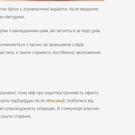
ок Aptos є атравматичні варіанти, після введення
за півгодини.
зи з накладанням швів, які загояться за пару днів.
озчиняються з часом, не залишаючи слідів.
ластину, а також сприяють постійному зволоженню
вільненні, тому міф про короткостроковість ефекту
форму підборіддю після
ліпосакції
, позбутися від
які супроводжують операцію. А стимуляція власних
сунути старіння.