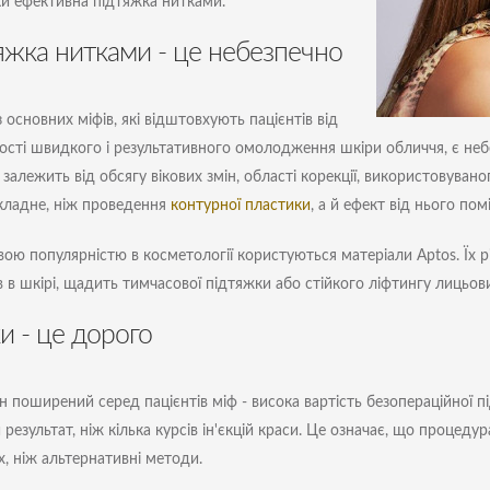
ки ефективна підтяжка нитками.
яжка нитками - це небезпечно
 основних міфів, які відштовхують пацієнтів від
сті швидкого і результативного омолодження шкіри обличчя, є небе
 залежить від обсягу вікових змін, області корекції, використовуван
кладне, ніж проведення
контурної пластики
, а й ефект від нього по
ою популярністю в косметології користуються матеріали Aptos. Їх р
в в шкірі, щадить тимчасової підтяжки або стійкого ліфтингу лицьов
и - це дорого
 поширений серед пацієнтів міф - висока вартість безопераційної п
 результат, ніж кілька курсів ін'єкцій краси. Це означає, що процед
х, ніж альтернативні методи.