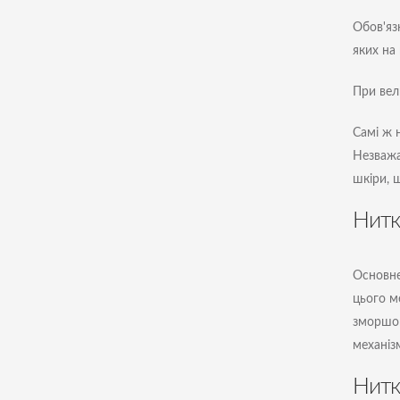
Обов'яз
яких на
При вел
Самі ж 
Незважа
шкіри, 
Нитк
Основне
цього м
зморшок
механіз
Нитк