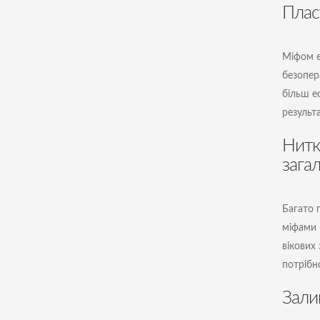
Плас
Міфом є 
безопер
більш е
результа
Нитк
зага
Багато 
міфами 
вікових
потрібн
Зали