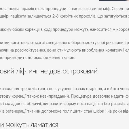
кова поява шрамів після процедури - теж всього лише міф. Серед нит
 шкірі пацієнта залишається 2-6 крихітних проколів, що затягуються 
икому обсязі корекції в ході процедури можуть наноситися мікророзрі
нитки виготовляються зі спеціального біорозсмоктуючої речовини і р
ючи на розсмоктування, вони стимулюють вироблення колагену і е
що призводить до омолодження тканин.
овий ліфтинг не довгостроковий
 завдання трендліфтинга не в усуненні ознак старіння, а в його упо
етоду корекції також невиправданий. Процедура дозволяє надати 
 і складок на обличчі, виправити форму носа пацієнта без ризиків, 
мів регенерації тканин допоможе поліпшити стан шкіри і на роки від
и можуть ламатися