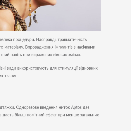
зпека процедури. Насправді, травматичність
ого матеріалу. Впровадження імплантів з насічками
мітний навіть при виражених вікових змінах.
ізні види використовують для стимуляції відновних
их тканин.
ідтяжки. Одноразове введення ниток Aptos дає
ура дасть більш помітний ефект при меншх загальних