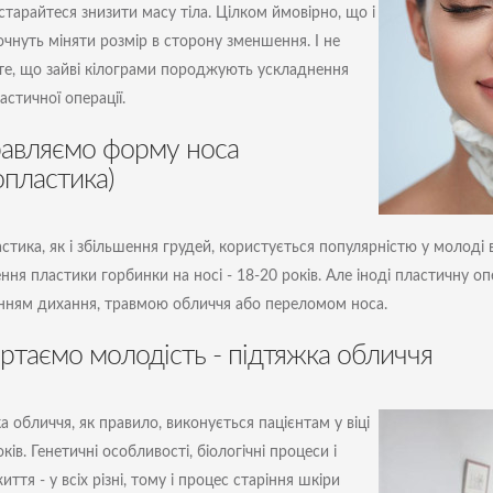
старайтеся знизити масу тіла. Цілком ймовірно, що і
очнуть міняти розмір в сторону зменшення. І не
те, що зайві кілограми породжують ускладнення
астичної операції.
авляємо форму носа
опластика)
стика, як і збільшення грудей, користується популярністю у молоді в
ення
пластики горбинки на носі
- 18-20 років. Але іноді пластичну о
ням дихання, травмою обличчя або переломом носа.
ртаємо молодість - підтяжка обличчя
а обличчя, як правило, виконується пацієнтам у віці
ків. Генетичні особливості, біологічні процеси і
иття - у всіх різні, тому і процес старіння шкіри