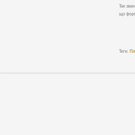
Так зван
що форм
Теги:
Пл