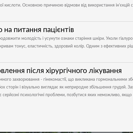
ї кислоти. Основною причиною відмови від використання ін'єкцій 
о на питання пацієнтів
 продовжити молодість і усунути ознаки старіння шкіри. Уколи гіалу
ивам тонус, еластичність, здоровий колір. Одним з ефективних ріше
овлення після хірургічного лікування
иємного захворювання - гінекомастії, що викликана гормональними 
обох сторін і візуально виглядає як неприродне збільшення грудей
ає серйозні психологічні проблеми, позбутися яких неможливо, якщо 