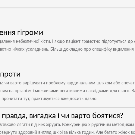
ення гігроми
лення небезпечної кісти. І якщо пацієнт грамотно підготується до оп
лютно ніяких ускладнень. Більш докладно про специфіку видалення 
і проти
ь: чи варто вирішувати проблему кардинальним шляхом або спочатк
ям на організм і можливими негативними наслідками для нього. Вар
 прочитати тут, практикується вже досить давно.
правда, вигадка і чи варто боятися?
'язково лягати під ніж хірурга. Конкуренцію хірургічним методика
овернути здоровий вигляд шкірі за кілька годин. Але багато жінок