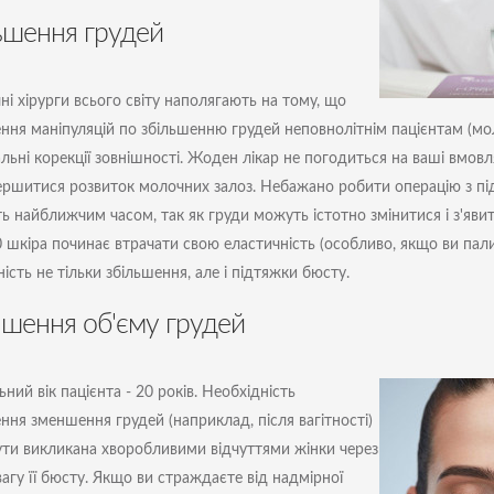
ьшення грудей
ні хірурги всього світу наполягають на тому, що
ння маніпуляцій по збільшенню грудей неповнолітнім пацієнтам (моло
льні корекції зовнішності. Жоден лікар не погодиться на ваші вмовл
ершитися розвиток молочних залоз. Небажано робити операцію з п
ть найближчим часом, так як груди можуть істотно змінитися і з'явитьс
0 шкіра починає втрачати свою еластичність (особливо, якщо ви пал
ість не тільки збільшення, але і підтяжки бюсту.
шення об'єму грудей
ний вік пацієнта - 20 років. Необхідність
ння зменшення грудей (наприклад, після вагітності)
ти викликана хворобливими відчуттями жінки через
вагу її бюсту. Якщо ви страждаєте від надмірної