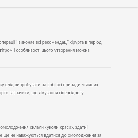
ерації і виконає всі рекомендації хірурга в період
гігром і особливості цього утворення можна
у слід випробувати на собі всі принади м'якших
то зазначити, що лікування гіпергідрозу
м омолодження склали «уколи краси», здатні
 все ще не наважуються вдатися до омолодження за