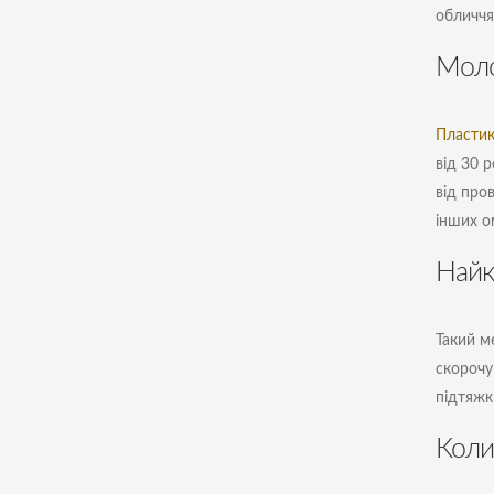
обличчя
Моло
Пластик
від 30 
від про
інших о
Найк
Такий м
скорочу
підтяжк
Коли