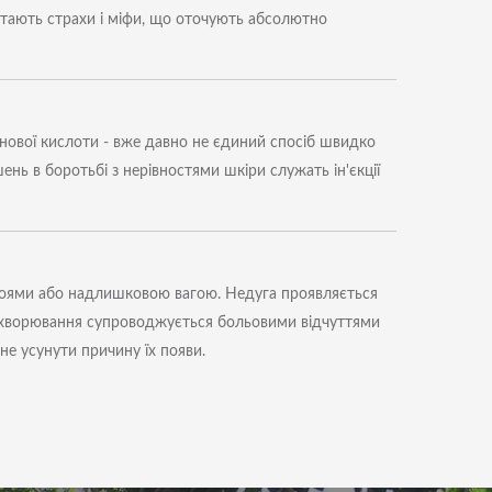
стають страхи і міфи, що оточують абсолютно
ронової кислоти - вже давно не єдиний спосіб швидко
нь в боротьбі з нерівностями шкіри служать ін'єкції
збоями або надлишковою вагою. Недуга проявляється
. Захворювання супроводжується больовими відчуттями
не усунути причину їх появи.