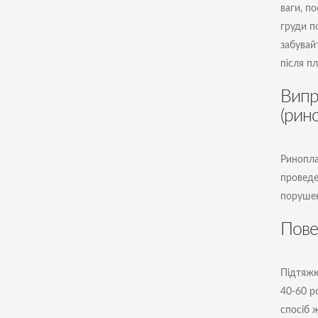
ваги, по
груди п
забувай
після пл
Випр
(рин
Ринопла
провед
порушен
Пове
Підтяжк
40-60 ро
спосіб ж