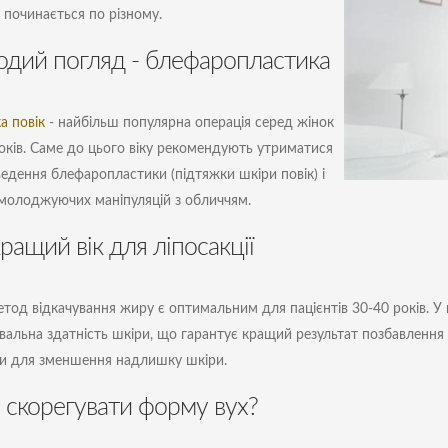
 починається по різному.
дий погляд - блефаропластика
а повік
- найбільш популярна операція серед жінок
років. Саме до цього віку рекомендують утриматися
ведення блефаропластики (підтяжки шкіри повік) і
молоджуючих маніпуляцій з обличчям.
ращий вік для ліпосакції
етод відкачування жиру є оптимальним для пацієнтів 30-40 років. У ц
вальна здатність шкіри, що гарантує кращий результат позбавлення 
и для зменшення надлишку шкіри.
 скорегувати форму вух?