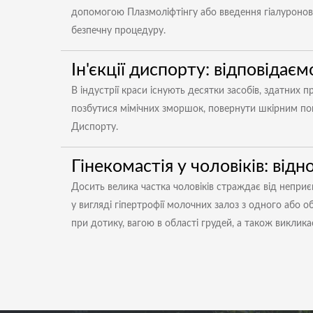
допомогою Плазмоліфтінгу або введення гіалуроново
безпечну процедуру.
Ін'єкції диспорту: відповідаєм
В індустрії краси існують десятки засобів, здатних
позбутися мімічних зморшок, повернути шкірним покр
Диспорту.
Гінекомастія у чоловіків: відн
Досить велика частка чоловіків страждає від непр
у вигляді гіпертрофії молочних залоз з одного або 
при дотику, вагою в області грудей, а також виклик