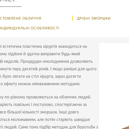
СТОМЛЕНЕ ОБЛИЧЧЯ
ДРІБНІ ЗМОРШКИ
ІНДИВІДУАЛЬНІ ОСОБЛИВОСТІ
і естетична пластична хірургія знаходиться на
ому підйомі й здатна виправити будь-який
ій недолік. Процедури омолодження дозволяють
кинути пару десятків років. І якщо раніше для цього
 було лягати на стіл хірурга, зараз досягти
о ефекту можна неінвазивними методами.
іку по-різному проявляються на обличчях людей.
аріють повільно і поступово, спостерігаючи за
все більшої кількості зморшок. Інші довго
ться моложавими, але потім старіють швидше
ті людей. Саме тому підбір методик для боротьби з