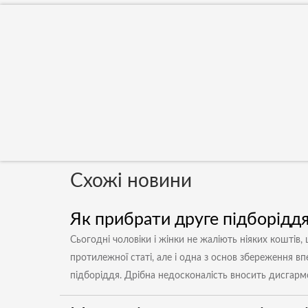
Схожі новини
Як прибрати друге підборідд
Сьогодні чоловіки і жінки не жаліють ніяких коштів,
протилежної статі, але і одна з основ збереження вп
підборіддя. Дрібна недосконалість вносить дисгармоні