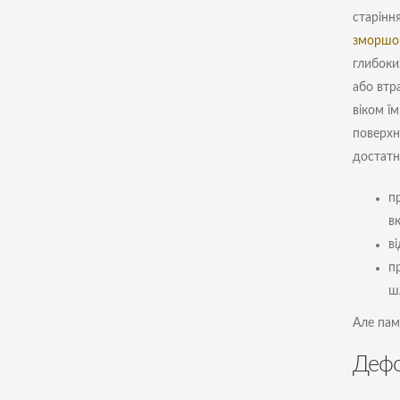
старінн
зморшо
глибоки
або втра
віком ї
поверхн
достатн
п
вк
в
п
ш
Але пам
Дефо