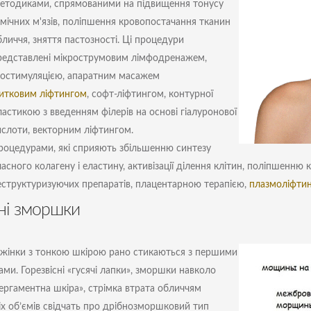
етодиками, спрямованими на підвищення тонусу
імічних м'язів, поліпшення кровопостачання тканин
бличчя, зняття пастозності. Ці процедури
редставлені мікрострумовим лімфодренажем,
іостимуляцією, апаратним масажем
итковим ліфтингом
, софт-ліфтингом, контурної
ластикою з введенням філерів на основі гіалуронової
ислоти, векторним ліфтингом.
роцедурами, які сприяють збільшенню синтезу
асного колагену і еластину, активізації ділення клітин, поліпшенню 
еструктуризуючих препаратів, плацентарною терапією,
плазмоліфти
ні зморшки
 жінки з тонкою шкірою рано стикаються з першими
ми. Горезвісні «гусячі лапки», зморшки навколо
пергаментна шкіра», стрімка втрата обличчям
х об’ємів свідчать про дрібнозморшковий тип