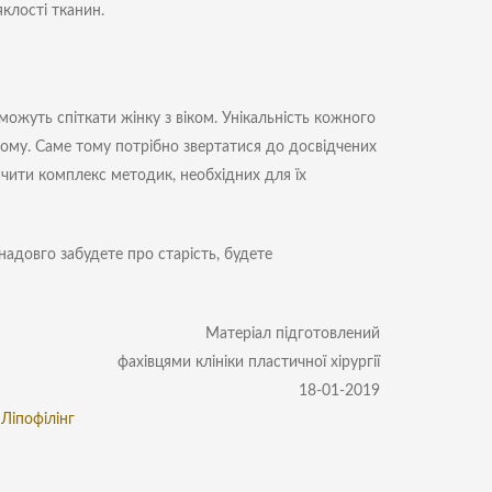
клості тканин.
ожуть спіткати жінку з віком. Унікальність кожного
ьому. Саме тому потрібно звертатися до досвідчених
значити комплекс методик, необхідних для їх
 надовго забудете про старість, будете
Матеріал підготовлений
фахівцями клініки пластичної хірургії
18-01-2019
,
Ліпофілінг