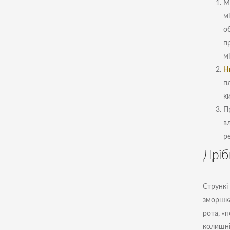
М
м
о
п
м
Н
п
к
П
вл
р
Дріб
Стрункі
зморшка
рота, «
колишні