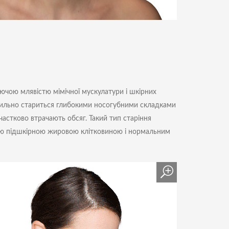
ючою млявістю мімічної мускулатури і шкірних
я сильно стариться глибокими носогубними складками
частково втрачають обсяг. Такий тип старіння
ною підшкірною жировою клітковиною і нормальним