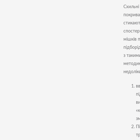
Схильні
покрива
стикают
спостер
мішків п
підборі
з таким
методик
недолік
в
п
в
«
з
П
т