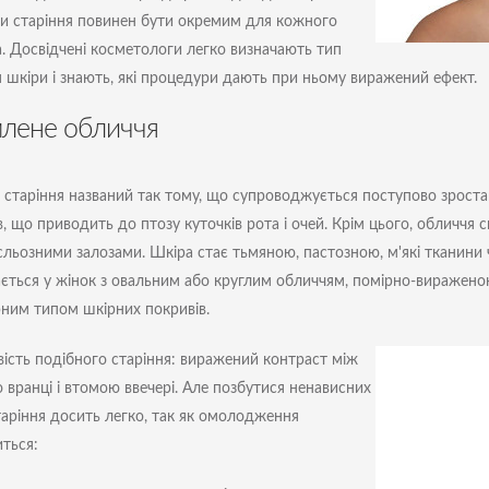
и старіння повинен бути окремим для кожного
а. Досвідчені косметологи легко визначають тип
я шкіри і знають, які процедури дають при ньому виражений ефект.
лене обличчя
 старіння названий так тому, що супроводжується поступово зроста
в, що приводить до птозу куточків рота і очей. Крім цього, обличч
сльозними залозами. Шкіра стає тьмяною, пастозною, м'які тканини 
ається у жінок з овальним або круглим обличчям, помірно-вираже
ним типом шкірних покривів.
ість подібного старіння: виражений контраст між
ю вранці і втомою ввечері. Але позбутися ненависних
таріння досить легко, так як омолодження
ться: