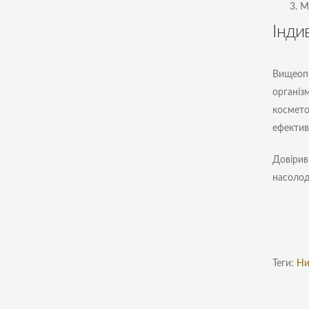
М
Інди
Вищеопи
організ
косметол
ефектив
Довіривш
насолод
Теги:
Ни