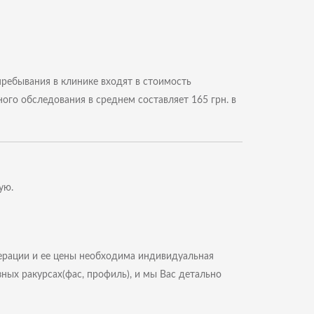
ребывания в клинике входят в стоимость
ного обследования в среднем составляет 165 грн. в
ую.
ерации и ее цены необходима индивидуальная
ных ракурсах(фас, профиль), и мы Вас детально