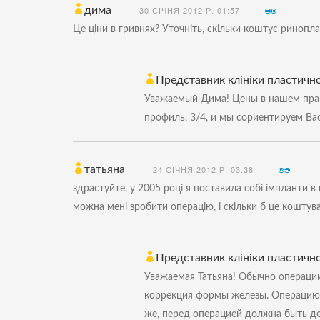
дима
30 СІЧНЯ 2012 Р. 01:57
Це ціни в гривнях? Уточніть, скільки коштує ринопл
Представник клініки пластичної
Уважаемый Дима! Цены в нашем прай-
профиль, 3/4, и мы сориентируем Ва
татьяна
24 СІЧНЯ 2012 Р. 03:38
здрастуйте, у 2005 році я поставила собі імпланти в 
можна мені зробити операцію, і скільки б це коштува
Представник клініки пластичної
Уважаемая Татьяна! Обычно операции
коррекция формы железы. Операцию 
же, перед операцией должна быть де