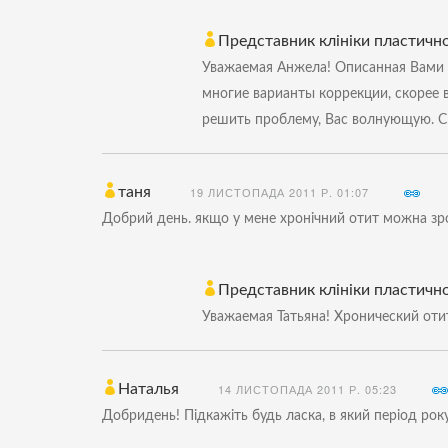
Представник клініки пластичної
Уважаемая Анжела! Описанная Вами 
многие варианты коррекции, скорее 
решить проблему, Вас волнующую. С
таня
19 ЛИСТОПАДА 2011 Р. 01:07
Добрий день. якщо у мене хронічний отит можна зро
Представник клініки пластичної
Уважаемая Татьяна! Хронический оти
Наталья
14 ЛИСТОПАДА 2011 Р. 05:23
Добридень! Підкажіть будь ласка, в який період р