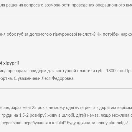
 для решения вопроса о возможности проведения операционного вм
ння обох губ за допомогою гіалуронової кислоти? Чи потрібен наркоз
 хірургії
ца препарата ювидерм для контурной пластики губ - 1800 грн. Пр
ортна. С уважением- Леся Федоровна.
ерця, зараз мені 25 років не можу одягнути речі з відкритим вирізом,
 груди на 1,5-2 розміру? живу в шлюбі, дітей немає. якщо можлива о
 перев'язки, перебування в клініці? буду вдячна за повну відповідь!