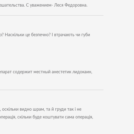
ешательства. С уважением- Леся Федоровна.
? Наскільки це безпечно? І втрачають чи губи
епарат содержит местный анестетик лидокаин,
 оскільки видно шрам, та й груди так і не
перація, скільки буде коштувати сама операція,