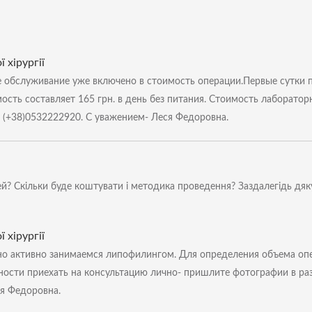
 хірургії
 обслуживание уже включено в стоимость операции.Первые сутки п
мость составляет 165 грн. в день без питания. Стоимость лаборатор
 (+38)0532222920. С уважением- Леся Федоровна.
дей? Скільки буде коштувати і методика проведення? Заздалегідь дяк
 хірургії
чно активно занимаемся липофилингом. Для определения объема оп
жности приехать на консультацию лично- пришлите фотографии в раз
ся Федоровна.