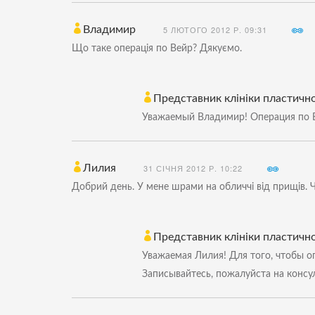
Владимир
5 ЛЮТОГО 2012 Р. 09:31
Що таке операція по Вейр? Дякуємо.
Представник клініки пластичної
Уважаемый Владимир! Операция по В
Лилия
31 СІЧНЯ 2012 Р. 10:22
Добрий день. У мене шрами на обличчі від прищів. Ч
Представник клініки пластичної
Уважаемая Лилия! Для того, чтобы оп
Записывайтесь, пожалуйста на консу