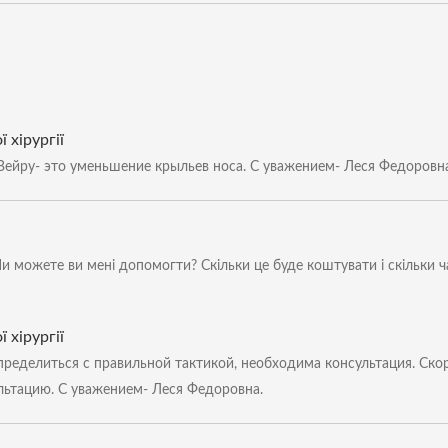
 хірургії
ейру- это уменьшение крыльев носа. С уважением- Леся Федоровна
и можете ви мені допомогти? Скільки це буде коштувати і скільки 
 хірургії
ределиться с правильной тактикой, необходима консультация. Скор
льтацию. С уважением- Леся Федоровна.