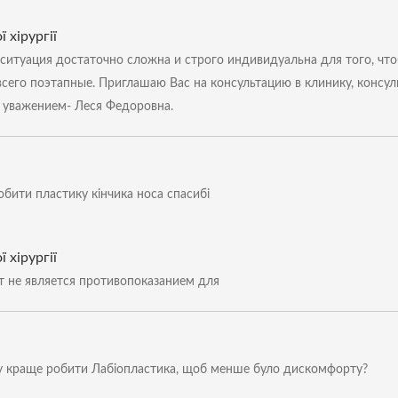
 хірургії
ситуация достаточно сложна и строго индивидуальна для того, чт
всего поэтапные. Приглашаю Вас на консультацию в клинику, консул
 уважением- Леся Федоровна.
бити пластику кінчика носа спасибі
 хірургії
т не является противопоказанием для
оку краще робити Лабіопластика, щоб менше було дискомфорту?