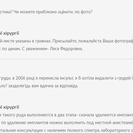
астика? Чи можете приблизно оцінити, по фото?
 хірургії
листе указаны в гривнах. Присылайте, пожалуйста Ваши фотографи
с по ценам. С уважением- Леся Федоровна.
груди, в 2006 році я перенесла інсульт, я б хотіла видалити з грудей
ло? зазделегідь вам вдячна за відповідь
 хірургії
 такого рода выполняются в два этапа- сначала удаляются импланты
по удалению имплантов можно выполнить под местной анестезией,
тальная консультация с наличием полного спектра лабораторного 