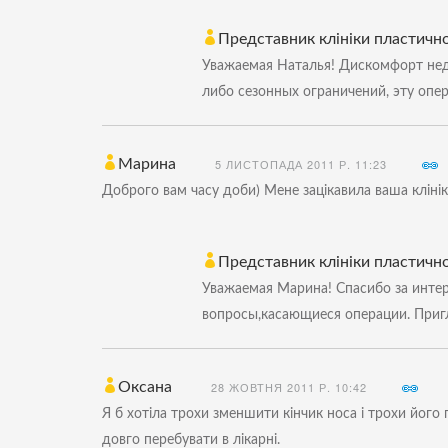
Представник клініки пластичної
Уважаемая Наталья! Дискомфорт недл
либо сезонных ограничений, эту опе
Марина
5 ЛИСТОПАДА 2011 Р. 11:23
Доброго вам часу доби) Мене зацікавила ваша клінік
Представник клініки пластичної
Уважаемая Марина! Спасибо за интер
вопросы,касающиеся операции. Приг
Оксана
28 ЖОВТНЯ 2011 Р. 10:42
Я б хотіла трохи зменшити кінчик носа і трохи його п
довго перебувати в лікарні.