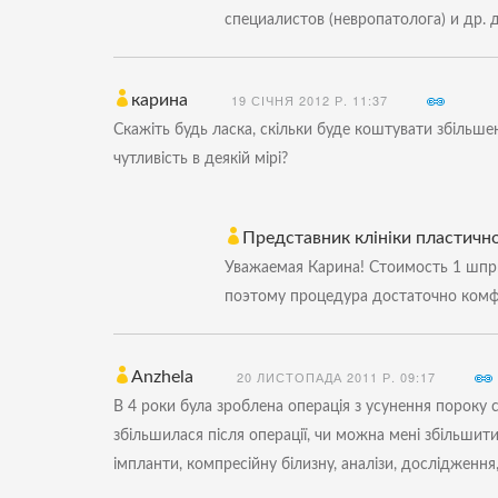
специалистов (невропатолога) и др.
карина
19 СІЧНЯ 2012 Р. 11:37
Скажіть будь ласка, скільки буде коштувати збільше
чутливість в деякій мірі?
Представник клініки пластичної
Уважаемая Карина! Стоимость 1 шпри
поэтому процедура достаточно комф
Anzhela
20 ЛИСТОПАДА 2011 Р. 09:17
В 4 роки була зроблена операція з усунення пороку с
збільшилася після операції, чи можна мені збільшити
імпланти, компресійну білизну, аналізи, дослідження,