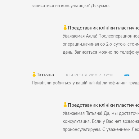
записатися на консультацію? Дякуємо.
Представник клініки пластичної
Уважаемая Алла! Послеоперационное
операции,начиная со 2-х суток- стои
день. Записаться можно по телефону
Татьяна
6 БЕРЕЗНЯ 2012 Р. 12:13
Привіт, чи робиться у вашій клініці липофилинг гру
Представник клініки пластичної
Уважаемая Татьяна! Да, мы достато
консультация. Если у Вас нет возмо
проконсультируем. С уважением- Ле