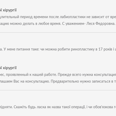
 хірургії
ительный период времени после лабиопластики не зависит от врем
рацию можно делать в любое время. С уважением- Леся Федоровна.
а. У мене питання таке: чи можна робити ринопластику в 17 років і
 хірургії
ес, проявленный к нашей работе. Прежде всего нужна консультация
лашаем Вас на консультацию. Предварительно нужно записаться в 
ідняти. Скажіть будь ласка як назва такої операції, і чи обов'язкова 