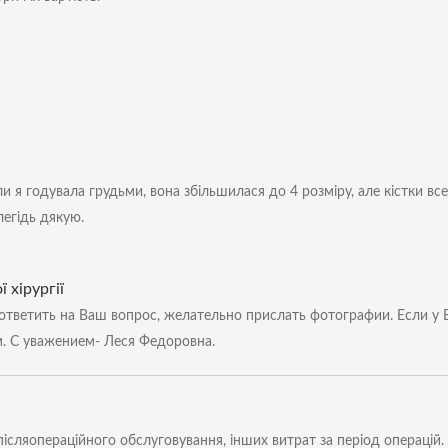
оли я годувала грудьми, вона збільшилася до 4 розміру, але кістки 
легідь дякую.
 хірургії
ответить на Ваш вопрос, желательно прислать фотографии. Если у 
. С уважением- Леся Федоровна.
ь післяопераційного обслуговування, інших витрат за період операці