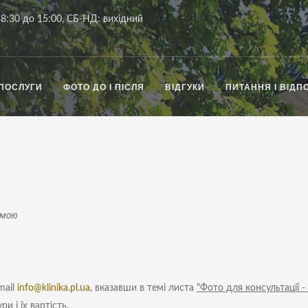
8:30 до 15:00, СБ-НД: вихідний
ПОСЛУГИ
ФОТО ДО І ПІСЛЯ
ВІДГУКИ
ПИТАННЯ І ВІДПО
рмою
mail
info@klinika.pl.ua
, вказавши в темі листа
"Фото для консультації - 
и і їх вартість.