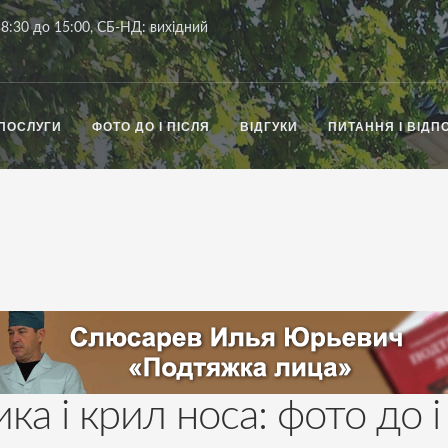
8:30 до 15:00, СБ-НД: вихідний
ПОСЛУГИ
ФОТО ДО І ПІСЛЯ
ВІДГУКИ
ПИТАННЯ І ВІДПО
ка і крил носа: фото до і